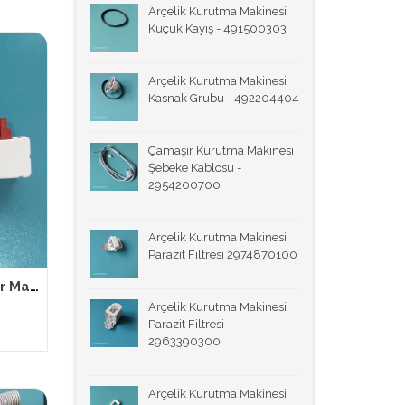
Arçelik Kurutma Makinesi
Küçük Kayış - 491500303
Arçelik Kurutma Makinesi
Kasnak Grubu - 492204404
Çamaşır Kurutma Makinesi
Şebeke Kablosu -
2954200700
Arçelik Kurutma Makinesi
Parazit Filtresi 2974870100
Arçelik 2805311700 Çamaşır Makinesi Emniyet kilidi
Arçelik Kurutma Makinesi
Parazit Filtresi -
2963390300
Arçelik Kurutma Makinesi