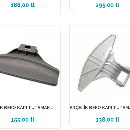
188,00 tl
295,00 tl
ARÇELİK BEKO KAPI TUTAMAK 2832510200 MUADİL ÜRÜN
155,00 tl
138,00 tl