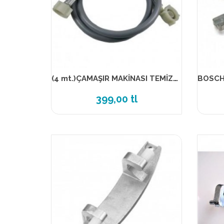
(4 mt.)ÇAMAŞIR MAKİNASI TEMİZ SU GİRİŞ HORTUM ( ELSE )
399,00 tl