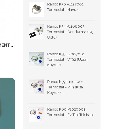
Ranco K50 P1127001
Termostat - Havuz
Ranco K54 P1168003
Termostat - Dondurma (Üç
Uçlu)
BOSCH LOGIXX 9-KG KAPI MENTEŞE-10013617
Ranco K59 L2087001
Termostat - VT92 (Uzun
Kuyruk)
Ranco K59 L1102001
Termostat - VT9 (Kısa
Kuyruk)
Ranco K60 P1029001
Termostat - Ev Tipi Tek Kapı