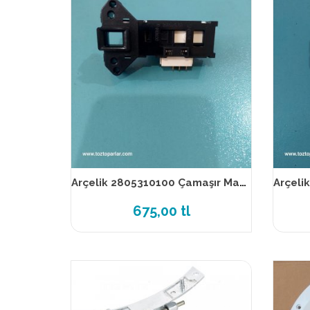
Arçelik 2805310100 Çamaşır Makinesi Emniyet kilidi
675,00 tl