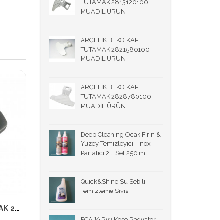
TUTAMAK 2813120100
MUADİL ÜRÜN
ARÇELİK BEKO KAPI
TUTAMAK 2821580100
MUADİL ÜRÜN
ARÇELİK BEKO KAPI
TUTAMAK 2828780100
MUADİL ÜRÜN
Deep Cleaning Ocak Fırın &
Yüzey Temizleyici + Inox
Parlatıcı 2’li Set 250 ml
Quick&Shine Su Sebili
Temizleme Sıvısı
ARÇELİK BEKO KAPI TUTAMAK 2835780600 ORİJİNAL ÜRÜN
ECA ½ Rv3 Köşe Radyatör