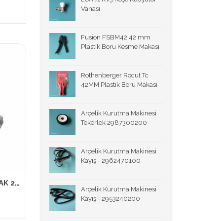
Vanası
Fusion FSBM42 42 mm
Plastik Boru Kesme Makası
Rothenberger Rocut Tc
42MM Plastik Boru Makası
Arçelik Kurutma Makinesi
Tekerlek 2987300200
Arçelik Kurutma Makinesi
Kayış - 2962470100
ARÇELİK BEKO KAPI TUTAMAK 2813120100 MUADİL ÜRÜN
Arçelik Kurutma Makinesi
Kayış - 2953240200