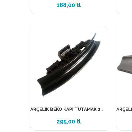
188,00 tl
ARÇELİK BEKO KAPI TUTAMAK 2839780300 ORİJİNAL ÜRÜN
295,00 tl