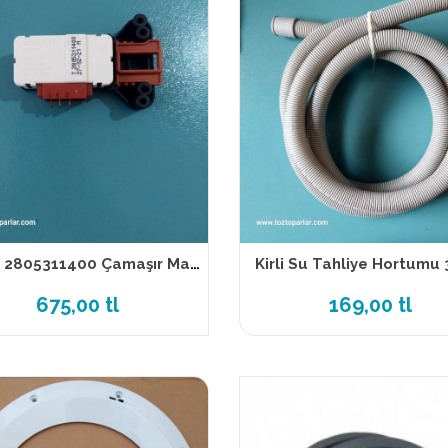
Arçelik 2805311400 Çamaşır Makinesi Emniyet kilidi
Kirli Su Tahliye Hortumu
675,00 tl
169,00 tl