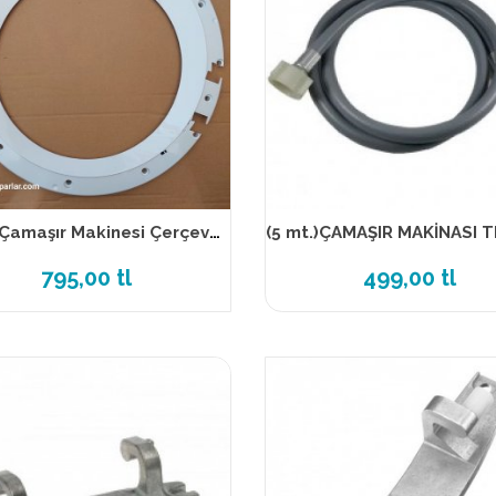
Bosch Çamaşır Makinesi Çerçeve-00747600
795,00 tl
499,00 tl