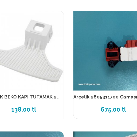
ARÇELİK BEKO KAPI TUTAMAK 2828780100 MUADİL ÜRÜN
138,00 tl
675,00 tl