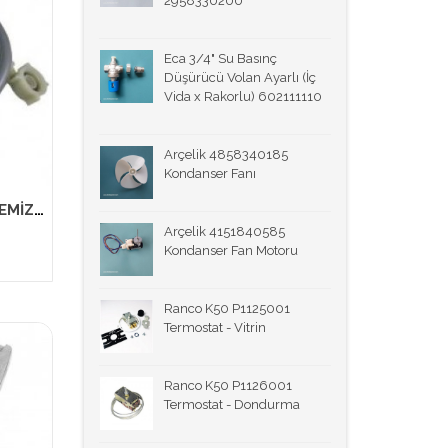
2958330200
Eca 3/4" Su Basınç
Düşürücü Volan Ayarlı (İç
Vida x Rakorlu) 602111110
Arçelik 4858340185
Kondanser Fanı
(5 mt.)ÇAMAŞIR MAKİNASI TEMİZ SU GİRİŞ HORTUM ( ELSE )
Arçelik 4151840585
Kondanser Fan Motoru
Ranco K50 P1125001
Termostat - Vitrin
Ranco K50 P1126001
Termostat - Dondurma