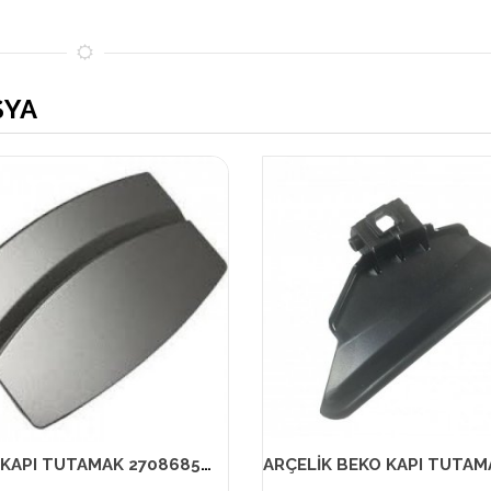
ŞYA
ALTUS KAPI TUTAMAK 270868540 MUADİL ÜRÜN