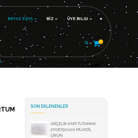
BEYAZ EŞYA
BİZ
ÜYE BILGI
0
(3 m)ÇAMAŞIR MAKİNASI TEMİZ SU GİRİŞ HORTUM ( ELSE )
SON EKLENENLER
ORTUM
ARÇELİK KAPI TUTAMAK
2708790100 MUADİL
ÜRÜN