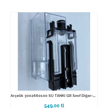
Arçelik 3002660100 SU TANKI GR Sınıf:Diğer-Tkm
549,00 tl