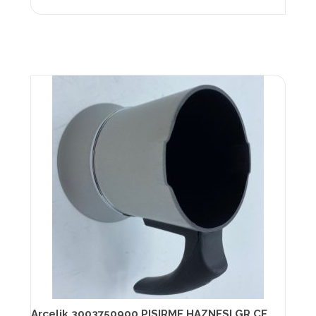
Arçelik 3003750900 PISIRME HAZNESI GR CEZVE TURK.SRG.SERVIS Sınıf:Logo-Serigrafi