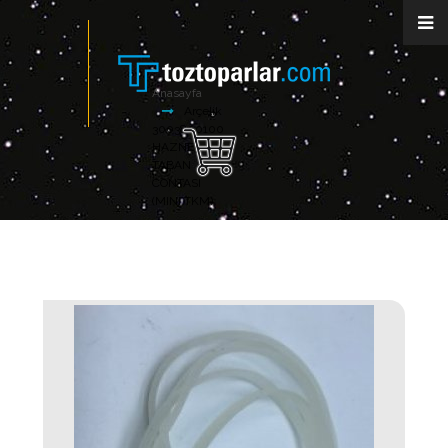
Anasayfa
Arçelik
3003800100
HAZNE
TABAN
CONTASI
(MINI TKM)