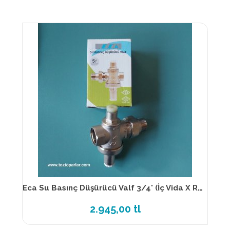
Eca Su Basınç Düşürücü Valf 3/4' (İç Vida X Rakorlu)
2.945,00 tl