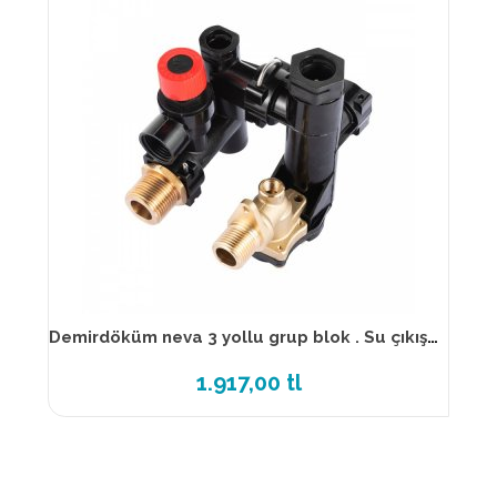
Demirdöküm neva 3 yollu grup blok . Su çıkış grubu . Ntc delik yeri açık
1.917,00 tl