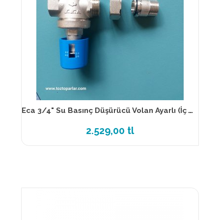
Eca 3/4" Su Basınç Düşürücü Volan Ayarlı (İç Vida x Rakorlu) 602111110
2.529,00 tl