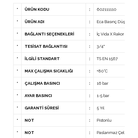
*
ÜRÜN KODU
:
602111110
*
ÜRÜN ADI
:
Eca Basınç Düşürücü V
*
BAĞLANTI SEÇENEKLERİ
:
İç Vida X Rakor
*
TESİSAT BAĞLANTISI
:
3/4"
*
İLGİLİ STANDART
:
TS EN 1567
*
MAX ÇALIŞMA SICAKLIĞI
:
+80°C
*
ÇALIŞMA BASINCI
:
16 bar
*
AYAR BASINCI
:
1-5 bar
*
GARANTİ SÜRESİ
:
5 Yıl
*
NOT
:
Pistonlu
*
NOT
:
Paslanmaz Çelik Pisto