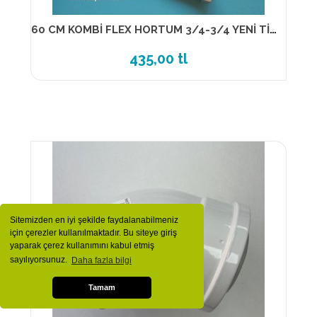
60 CM KOMBİ FLEX HORTUM 3/4-3/4 YENİ TİP 13890
435,00 tl
Sitemizden en iyi şekilde faydalanabilmeniz
için çerezler kullanılmaktadır. Bu siteye giriş
yaparak çerez kullanımını kabul etmiş
sayılıyorsunuz.
Daha fazla bilgi
Tamam