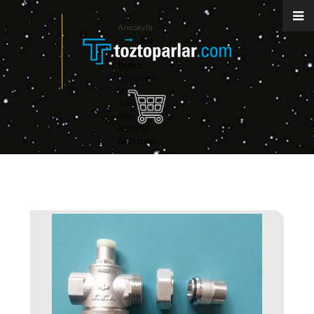
Anasayfa
Eca
3/4" Su
Basınç
Düşürücü
Volan
Ayarlı (İç
Vida x
Rakorlu)
602111110