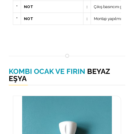
*
NOT
:
Çıkış basıncını görme
*
NOT
:
Montajı yapılmış ve a
KOMBI OCAK VE FIRIN
BEYAZ
EŞYA