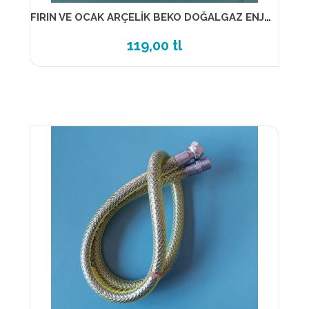
FIRIN VE OCAK ARÇELİK BEKO DOĞALGAZ ENJEKTÖR-MEME (NO-1) (1-PK) 7 LİK
119,00 tl