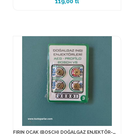
119,00 tl
FIRIN OCAK (BOSCH) DOĞALGAZ ENJEKTÖR-MEME (NO-3) (1-PAKET) 7 LİK