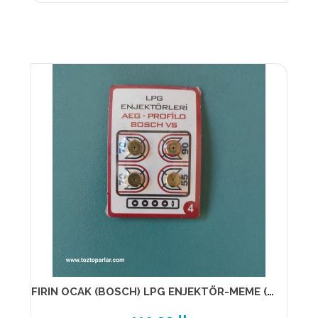
FIRIN OCAK (BOSCH) LPG ENJEKTÖR-MEME (NO-4) (1-PAKET) 7 LİK