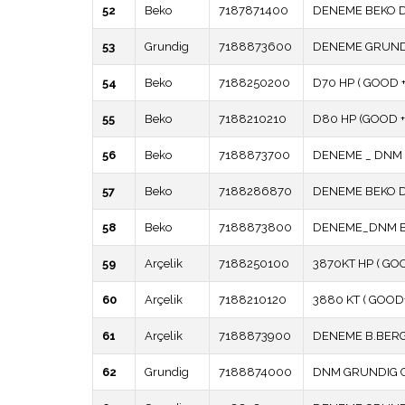
52
Beko
7187871400
DENEME BEKO 
53
Grundig
7188873600
DENEME GRUND
54
Beko
7188250200
D70 HP ( GOOD + 
55
Beko
7188210210
D80 HP (GOOD + 
56
Beko
7188873700
DENEME _ DNM 
57
Beko
7188286870
DENEME BEKO D
58
Beko
7188873800
DENEME_DNM BE
59
Arçelik
7188250100
3870KT HP ( GOO
60
Arçelik
7188210120
3880 KT ( GOOD+
61
Arçelik
7188873900
DENEME B.BERG 
62
Grundig
7188874000
DNM GRUNDIG GT