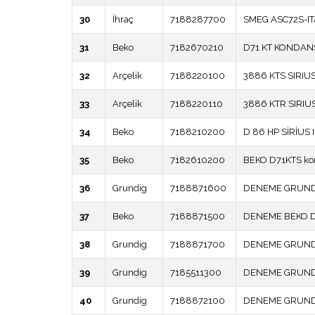
30
İhraç
7188287700
SMEG ASC72S-IT
31
Beko
7182670210
D71 KT KONDAN
32
Arçelik
7188220100
3886 KTS SIRIU
33
Arçelik
7188220110
3886 KTR SIRIU
34
Beko
7188210200
D 86 HP SİRİUS
35
Beko
7182610200
BEKO D71KTS kon
36
Grundig
7188871600
DENEME GRUNDI
37
Beko
7188871500
DENEME BEKO 
38
Grundig
7188871700
DENEME GRUNDI
39
Grundig
7185511300
DENEME GRUND
40
Grundig
7188872100
DENEME GRUNDI