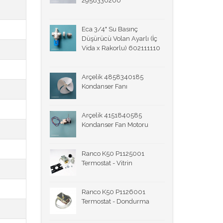
2958330200
Eca 3/4" Su Basınç
Düşürücü Volan Ayarlı (İç
Vida x Rakorlu) 602111110
Arçelik 4858340185
Kondanser Fanı
Arçelik 4151840585
Kondanser Fan Motoru
Ranco K50 P1125001
Termostat - Vitrin
Ranco K50 P1126001
Termostat - Dondurma