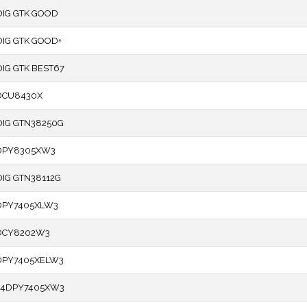
IG GTK GOOD
IG GTK GOOD+
G GTK BEST67
DCU8430X
IG GTN38250G
DPY8305XW3
IG GTN38112G
DPY7405XLW3
DCY8202W3
DPY7405XELW3
54DPY7405XW3