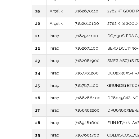
19
Arçelik
7182670110
2782 KT GOOD 
20
Arçelik
7182610100
2782 KTS GOOD
21
İhraç
7182541100
DC7130S-FRA G3
22
İhraç
7182671100
BEKO DCU7430-
23
İhraç
7182681900
SMEG ASC71S-IT
24
İhraç
7187781200
DCU9330XS-FRA
25
İhraç
7187871100
GRUNDIG BT60B
26
İhraç
7188286400
DP8045CW-ING 
27
İhraç
7188382200
DPU8380XBB-EU
28
İhraç
7189281600
ELIN KT711N-AV
29
İhraç
7187681700
COLDIS COSL7C2