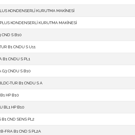
PLUS KONDENSERLİ KURUTMA MAKİNESİ
 PLUS KONDENSERLİ KURUTMA MAKİNESİ
 CND S B10
TUR B1 CNDU S U11
A B1 CNDU S PL1
 G3 CNDU S B10
LDC-TUR B1 CNDU S A
B1 HP B10
 BL1 HP B10
S B1 CND SENS PL2
B-FRA B1 CND S PL2A