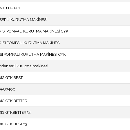
A B1 HP PL1
SERLİ KURUTMA MAKİNESİ
S ISI POMPALI KURUTMA MAKİNESİ CYK
S ISI POMPALI KURUTMA MAKİNESİ
 ISI POMPALI KURUTMA MAKİNESİ CYK
danserli kurutma makinesi
G GTK BEST
DPU7460
G GTK BETTER
IG GTKBETTER54
G GTK BEST63