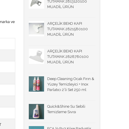
TUTAMAK 2813120100
MUADİL ÜRÜN
 marka ve
ARÇELİK BEKO KAPI
TUTAMAK 2821580100
MUADİL ÜRÜN
ARÇELİK BEKO KAPI
TUTAMAK 2828780100
MUADİL ÜRÜN
Deep Cleaning Ocak Fırın &
Yüzey Temizleyici + Inox
Parlatıcı 2’li Set 250 ml
Quick&Shine Su Sebili
Temizleme Sıvısı
T
ECA ½ Rv3 Köşe Radyatör