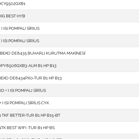
DCY9502GXB1
IG BEST HYB
) ISI POMPALI SİRIUS
) ISI POMPALI SİRİUS
BEKO DE8435 BUHARLI KURUTMA MAKİNESİ
PY8506GXB3-ALM B1 HP B13
KO DE8434PX0-TUR B1 HP B13
D + ) ISI POMPALI SİRİUS
 ) ISI POMPALI SİRİUS CYK
TKF BETTER-TUR B1 HP B15-BT
K BEST WIFI -TUR B1 HP BS