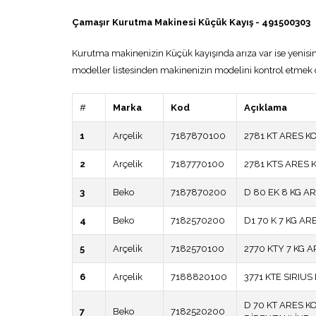
Çamaşır Kurutma Makinesi Küçük Kayış - 491500303
Kurutma makinenizin Küçük kayışında arıza var ise yenisi
modeller listesinden makinenizin modelini kontrol etmek o
#
Marka
Kod
Açıklama
1
Arçelik
7187870100
2781 KT ARES 
2
Arçelik
7187770100
2781 KTS ARES
3
Beko
7187870200
D 80 EK 8 KG 
4
Beko
7182570200
D1 70 K 7 KG 
5
Arçelik
7182570100
2770 KTY 7 KG
6
Arçelik
7188820100
3771 KTE SIRIU
D 70 KT ARES 
7
Beko
7182520200