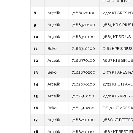
DİREK TAHLİYE
8
Arçelik
7186020100
2772 KT ARES 
9
Arçelik
7188320100
3885 KR SIRIUS
10
Arçelik
7188310100
3885 KT SIRIUS
11
Beko
7188310200
D 81 HPE SIRIU
12
Arçelik
7188370100
3883 KTS SIRIU
13
Beko
7182670200
D 79 KT ARES 
14
Arçelik
7182670100
2792 KT U11 A
15
Arçelik
7182510100
2772 KTS ARES
16
Beko
7182510200
DS 70 KT ARES
17
Arçelik
7188210100
3886 KT BETTER
18
Arçelik
7188210110
3887 KT BEST I