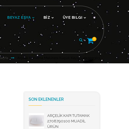
BEYAZ EŞYA
BİZ
ÜYE BILGI
0
sayfa
Arçelik Kurutma Makinesi Küçük Kayış - 491500303
SON EKLENENLER
ARÇELİK KAPI TUTAMAK
2708790100 MUADİL
ÜRÜN