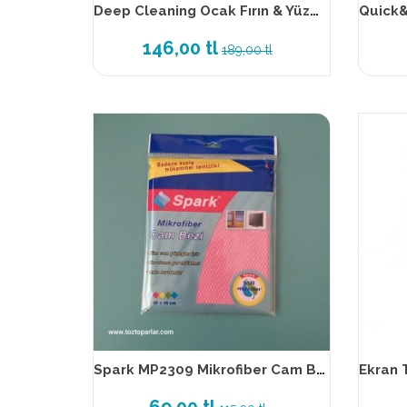
Deep Cleaning Ocak Fırın & Yüzey Temizleyici + Inox Parlatıcı 2’li Set 250 ml
146,00 tl
189,00 tl
Spark MP2309 Mikrofiber Cam Bezi 40x40 cm Poşetli
69,00 tl