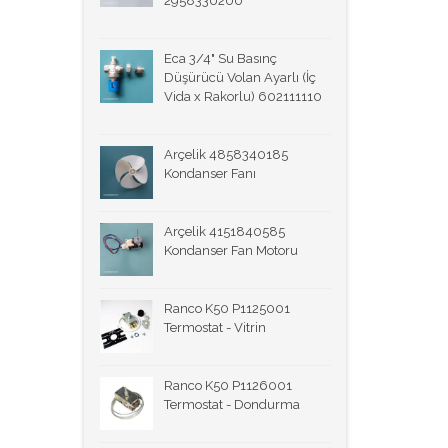
2958330200
Eca 3/4" Su Basınç
Düşürücü Volan Ayarlı (İç
Vida x Rakorlu) 602111110
Arçelik 4858340185
Kondanser Fanı
Arçelik 4151840585
Kondanser Fan Motoru
Ranco K50 P1125001
Termostat - Vitrin
Ranco K50 P1126001
Termostat - Dondurma