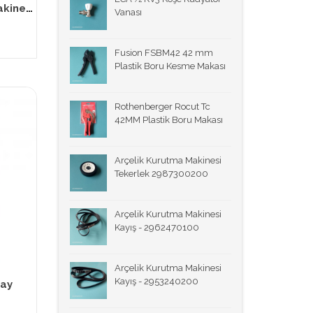
Ruby Çamaşır ve Bulaşık Makinesi Temizleme Tozu 40 gr.
Vanası
Fusion FSBM42 42 mm
Plastik Boru Kesme Makası
Rothenberger Rocut Tc
42MM Plastik Boru Makası
Arçelik Kurutma Makinesi
Tekerlek 2987300200
Arçelik Kurutma Makinesi
Kayış - 2962470100
Arçelik Kurutma Makinesi
Kayış - 2953240200
way