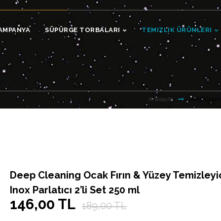
AMPANYA
SÜPÜRGE TORBALARI
TEMIZLIK ÜRÜNLERI
Anasayfa
Deep Cleanin
Deep Cleaning Ocak Fırın & Yüzey Temizleyic
Inox Parlatıcı 2’li Set 250 ml
146,00 TL
189,00 TL