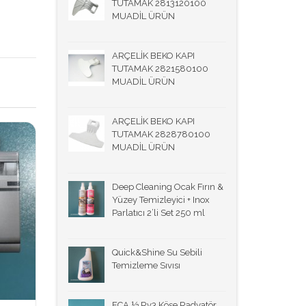
TUTAMAK 2813120100
MUADİL ÜRÜN
ARÇELİK BEKO KAPI
TUTAMAK 2821580100
MUADİL ÜRÜN
ARÇELİK BEKO KAPI
TUTAMAK 2828780100
MUADİL ÜRÜN
Deep Cleaning Ocak Fırın &
Yüzey Temizleyici + Inox
Parlatıcı 2’li Set 250 ml
Quick&Shine Su Sebili
Temizleme Sıvısı
ECA ½ Rv3 Köşe Radyatör