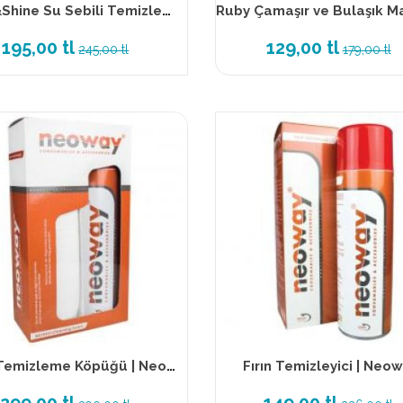
Quick&Shine Su Sebili Temizleme Sıvısı
195,00 tl
129,00 tl
245,00 tl
179,00 tl
Ekran Temizleme Köpüğü | Neoway
Fırın Temizleyici | Neo
299,00 tl
149,00 tl