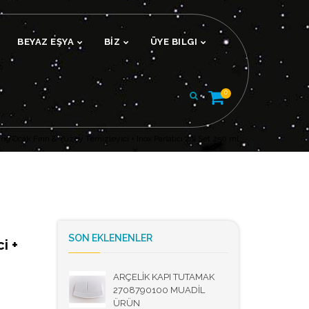
BEYAZ EŞYA
BİZ
ÜYE BILGI
0
g Ocak Fırın & Yüzey Temizleyici + Inox Parlatıcı 2’li Set 250 ml
SON EKLENENLER
i +
ARÇELİK KAPI TUTAMAK
2708790100 MUADİL
ÜRÜN