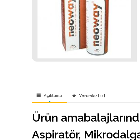
Açıklama
Yorumlar [ 0 ]
Ürün amabalajlarında r
Aspiratör, Mikrodalga