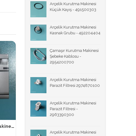
Arçelik Kurutma Makinesi
Küçük Kayış - 491500303
Arçelik Kurutma Makinesi
Kasnak Grubu - 492204404
Çamaşır Kurutma Makinesi
Şebeke Kablosu -
2954200700
Arçelik Kurutma Makinesi
Parazit Filtresi 2974870100
Arçelik Kurutma Makinesi
Parazit Filtresi -
2963390300
Ruby Çamaşır ve Bulaşık Makinesi Temizleme Tozu 40 gr.
Arçelik Kurutma Makinesi