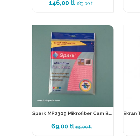
146,00 tl
189,00 tl
Spark MP2309 Mikrofiber Cam Bezi 40x40 cm Poşetli
69,00 tl
115,00 tl