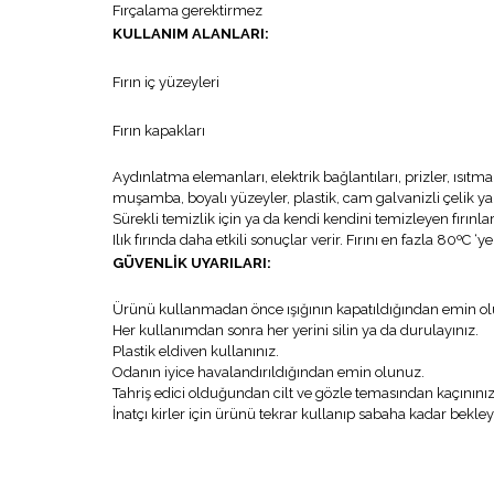
Fırçalama gerektirmez
KULLANIM ALANLARI:
Fırın iç yüzeyleri
Fırın kapakları
Aydınlatma elemanları, elektrik bağlantıları, prizler, ısıtma 
muşamba, boyalı yüzeyler, plastik, cam galvanizli çelik ya
Sürekli temizlik için ya da kendi kendini temizleyen fırınlar
Ilık fırında daha etkili sonuçlar verir. Fırını en fazla 80ºC
GÜVENLİK UYARILARI:
Ürünü kullanmadan önce ışığının kapatıldığından emin o
Her kullanımdan sonra her yerini silin ya da durulayınız.
Plastik eldiven kullanınız.
Odanın iyice havalandırıldığından emin olunuz.
Tahriş edici olduğundan cilt ve gözle temasından kaçınınız
İnatçı kirler için ürünü tekrar kullanıp sabaha kadar bekley