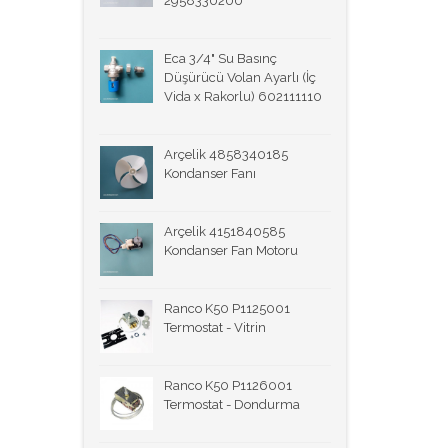
2958330200
Eca 3/4" Su Basınç
Düşürücü Volan Ayarlı (İç
Vida x Rakorlu) 602111110
Arçelik 4858340185
Kondanser Fanı
Arçelik 4151840585
Kondanser Fan Motoru
Ranco K50 P1125001
Termostat - Vitrin
Ranco K50 P1126001
Termostat - Dondurma