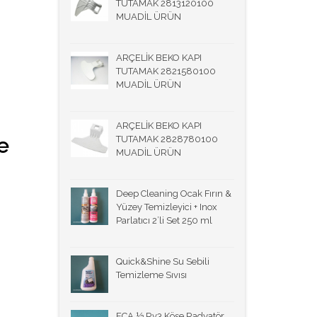
TUTAMAK 2813120100
MUADİL ÜRÜN
ARÇELİK BEKO KAPI
TUTAMAK 2821580100
MUADİL ÜRÜN
ARÇELİK BEKO KAPI
e
TUTAMAK 2828780100
MUADİL ÜRÜN
Deep Cleaning Ocak Fırın &
Yüzey Temizleyici + Inox
Parlatıcı 2’li Set 250 ml
Quick&Shine Su Sebili
Temizleme Sıvısı
ECA ½ Rv3 Köşe Radyatör