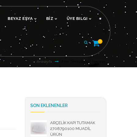
BEYAZ EŞYA
BİZ
ÜYE BILGI
0
Anasayfa
Fırın Temizleyici | Neoway
SON EKLENENLER
ARÇELİK KAPI TUTAMAK
2708790100 MUADİL
ÜRÜN