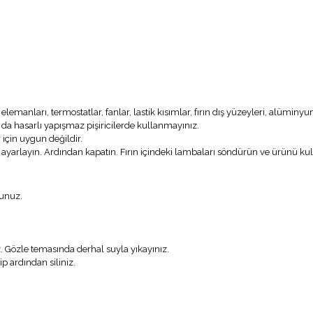
elemanları, termostatlar, fanlar, lastik kısımlar, fırın dış yüzeyleri, alüminyu
 da hasarlı yapışmaz pişiricilerde kullanmayınız.
 için uygun değildir.
 ‘ye ayarlayın. Ardından kapatın. Fırın içindeki lambaları söndürün ve ürünü kul
lunuz.
. Gözle temasında derhal suyla yıkayınız.
ip ardından siliniz.