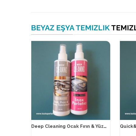
BEYAZ EŞYA TEMIZLIK
TEMIZ
Deep Cleaning Ocak Fırın & Yüzey Temizleyici + Inox Parlatıcı 2’li Set 250 ml