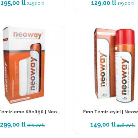
195,00 tl
129,00 tl
245,00 tl
179,00 tl
Ekran Temizleme Köpüğü | Neoway
Fırın Temizleyici | Neo
299,00 tl
149,00 tl
390,00 tl
226,00 tl