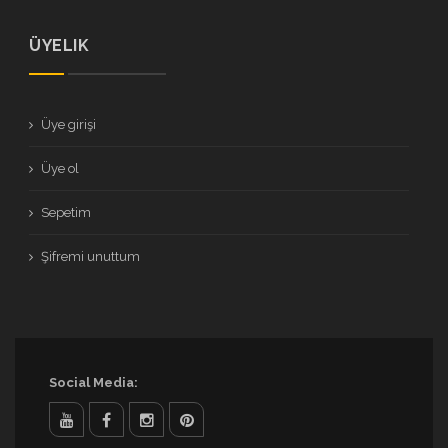
ÜYELIK
Üye girişi
Üye ol
Sepetim
Şifremi unuttum
Social Media: