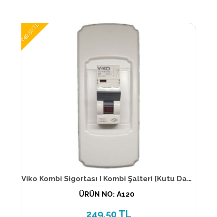
249,50 TL
Viko Kombi Sigortası I Kombi Şalteri [Kutu Dahil] 2 Amper
ÜRÜN NO: A120
249,50 TL