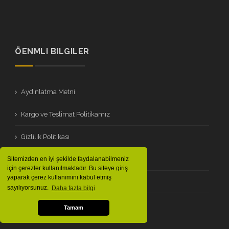
ÖENMLI BILGILER
Aydınlatma Metni
Kargo ve Teslimat Politikamız
Gizlilik Politikası
Mesafeli Satış Sözleşmesi
Sitemizden en iyi şekilde faydalanabilmeniz
için çerezler kullanılmaktadır. Bu siteye giriş
yaparak çerez kullanımını kabul etmiş
İptal / İade Koşulları
sayılıyorsunuz.
Daha fazla bilgi
Site Kullanım Şartları
Tamam