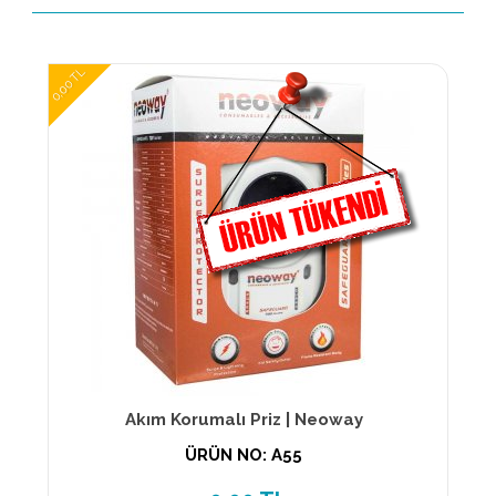
0,00 TL
Akım Korumalı Priz | Neoway
ÜRÜN NO: A55