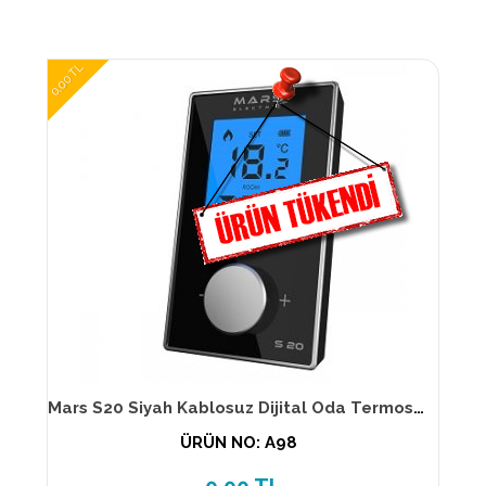
0,00 TL
Mars S20 Siyah Kablosuz Dijital Oda Termostatı
ÜRÜN NO: A98