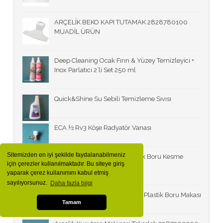
ARÇELİK BEKO KAPI TUTAMAK 2828780100
MUADİL ÜRÜN
Deep Cleaning Ocak Fırın & Yüzey Temizleyici +
Inox Parlatıcı 2’li Set 250 ml
Quick&Shine Su Sebili Temizleme Sıvısı
ECA ½ Rv3 Köşe Radyatör Vanası
Sitemizden en iyi şekilde faydalanabilmeniz
Fusion FSBM42 42 mm Plastik Boru Kesme
için çerezler kullanılmaktadır. Bu siteye giriş
Makası
yaparak çerez kullanımını kabul etmiş
sayılıyorsunuz.
Daha fazla bilgi
Rothenberger Rocut Tc 42MM Plastik Boru Makası
Tamam