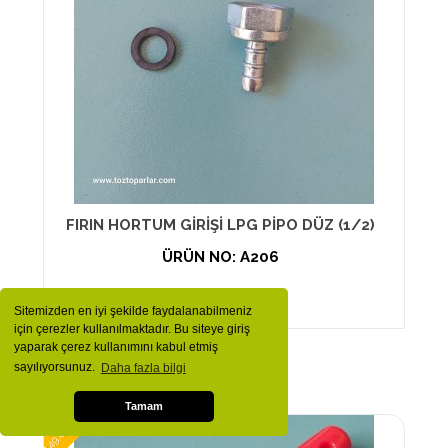
FIRIN HORTUM GİRİŞİ LPG PİPO DÜZ (1/2)
ÜRÜN NO: A206
119,00 TL
Sitemizden en iyi şekilde faydalanabilmeniz
için çerezler kullanılmaktadır. Bu siteye giriş
yaparak çerez kullanımını kabul etmiş
sayılıyorsunuz.
Daha fazla bilgi
Tamam
149,00 TL