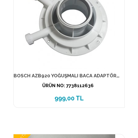
BOSCH AZB920 YOĞUŞMALI BACA ADAPTÖRÜ-80/125' den 60/100
ÜRÜN NO: 7738112636
999,00 TL