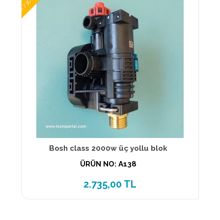
Bosh class 2000w üç yollu blok
ÜRÜN NO: A138
2.735,00 TL