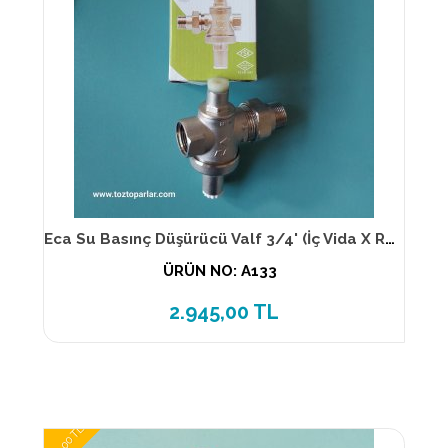
Eca Su Basınç Düşürücü Valf 3/4' (İç Vida X Rakorlu)
ÜRÜN NO: A133
2.945,00 TL
2.735,00 TL