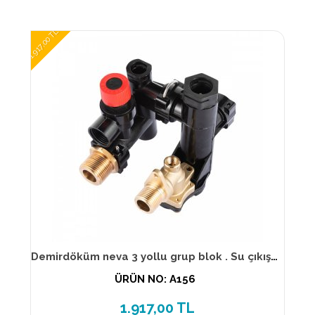
1.917,00 TL
Demirdöküm neva 3 yollu grup blok . Su çıkış grubu . Ntc delik yeri açık
ÜRÜN NO: A156
1.917,00 TL