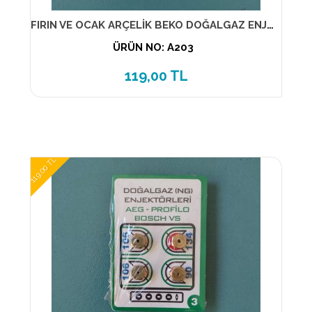
FIRIN VE OCAK ARÇELİK BEKO DOĞALGAZ ENJEKTÖR-MEME (NO-1) (1-PK) 7 LİK
ÜRÜN NO: A203
119,00 TL
119,00 TL