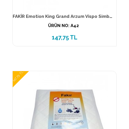
FAKİR Emotion King Grand Arzum Vispo Simbo 1400 Simtel Safir SMS BEZ TORBA 3 Katlı (5 Lİ PK)
ÜRÜN NO: A42
147,75 TL
147,75 TL