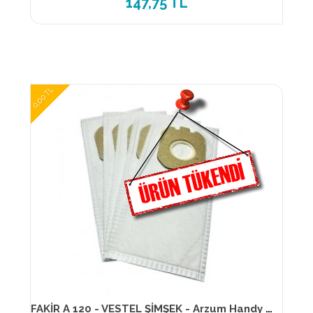
147,75 TL
0,00 TL
FAKİR A 120 - VESTEL ŞİMŞEK - Arzum Handy Power SMS BEZ TORBA 3 Katlı (5 Lİ PK)